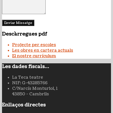
Descàrregues pdf
Projecte per escoles
Les obres en cartera actuals
El nostre currículum
Les dades fiscals…
La Teca teatre
NIF: G-43285766
C/Narcís Monturiol, 1
43850 - Cambrils
Enllaços directes