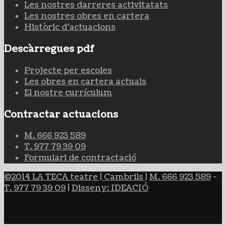
Les nostres darreres activitatats
Les nostres obres en cartera
Històric d'actuacions
Descàrregues pdf
Projecte per escoles
Les obres en cartera actuals
El nostre currículum
Contractar actuacions
M. 666 923 589
T. 977 79 39 09
Formulari de contractació
©2014 LA TECA teatre | Cambrils
|
M. 666 923 589
-
T. 977 79 39 09
|
Disseny: IDEACIÓ