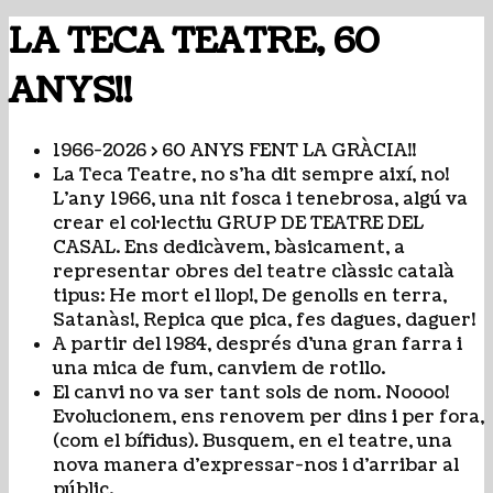
LA TECA TEATRE, 60
ANYS!!
1966-2026 > 60 ANYS FENT LA GRÀCIA!!
La Teca Teatre, no s’ha dit sempre així, no!
L’any 1966, una nit fosca i tenebrosa, algú va
crear el col·lectiu GRUP DE TEATRE DEL
CASAL. Ens dedicàvem, bàsicament, a
representar obres del teatre clàssic català
tipus: He mort el llop!, De genolls en terra,
Satanàs!, Repica que pica, fes dagues, daguer!
A partir del 1984, després d’una gran farra i
una mica de fum, canviem de rotllo.
El canvi no va ser tant sols de nom. Noooo!
Evolucionem, ens renovem per dins i per fora,
(com el bífidus). Busquem, en el teatre, una
nova manera d’expressar-nos i d’arribar al
públic.