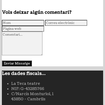
Vols deixar algún comentari?
Les dades fiscals…
La Teca teatre
NIF: G-43285766
C/Narcís Monturiol, 1
43850 - Cambrils