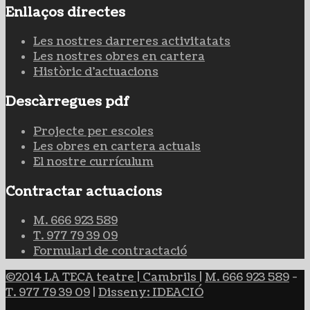
Enllaços directes
Les nostres darreres activitatats
Les nostres obres en cartera
Històric d'actuacions
Descàrregues pdf
Projecte per escoles
Les obres en cartera actuals
El nostre currículum
Contractar actuacions
M. 666 923 589
T. 977 79 39 09
Formulari de contractació
©2014 LA TECA teatre | Cambrils
|
M. 666 923 589
-
T. 977 79 39 09
|
Disseny: IDEACIÓ