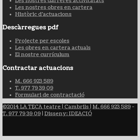
Les nostres darreres activitatats
Les nostres obres en cartera
Històric d'actuacions
Descàrregues pdf
Projecte per escoles
Les obres en cartera actuals
El nostre currículum
Contractar actuacions
M. 666 923 589
T. 977 79 39 09
Formulari de contractació
©2014 LA TECA teatre | Cambrils
|
M. 666 923 589
-
T. 977 79 39 09
|
Disseny: IDEACIÓ