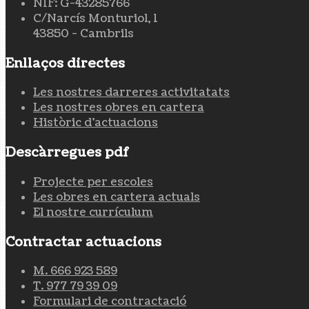
NIF: G-43285766
C/Narcís Monturiol, 1
43850 - Cambrils
Enllaços directes
Les nostres darreres activitatats
Les nostres obres en cartera
Històric d'actuacions
Descàrregues pdf
Projecte per escoles
Les obres en cartera actuals
El nostre currículum
Contractar actuacions
M. 666 923 589
T. 977 79 39 09
Formulari de contractació