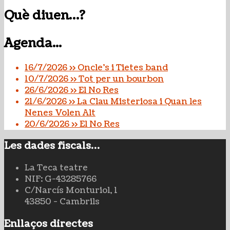
Què diuen…?
Agenda...
16/7/2026 >> Oncle's i Tietes band
10/7/2026 >> Tot per un bourbon
26/6/2026 >> El No Res
21/6/2026 >> La Clau Misteriosa i Quan les
Nenes Volen Alt
20/6/2026 >> El No Res
Les dades fiscals…
La Teca teatre
NIF: G-43285766
C/Narcís Monturiol, 1
43850 - Cambrils
Enllaços directes