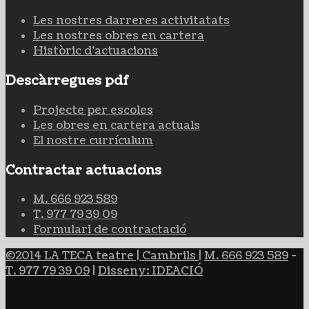
Les nostres darreres activitatats
Les nostres obres en cartera
Històric d'actuacions
Descàrregues pdf
Projecte per escoles
Les obres en cartera actuals
El nostre currículum
Contractar actuacions
M. 666 923 589
T. 977 79 39 09
Formulari de contractació
©2014 LA TECA teatre | Cambrils
|
M. 666 923 589
-
T. 977 79 39 09
|
Disseny: IDEACIÓ