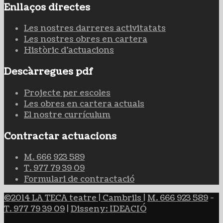
Enllaços directes
Les nostres darreres activitatats
Les nostres obres en cartera
Històric d'actuacions
Descàrregues pdf
Projecte per escoles
Les obres en cartera actuals
El nostre currículum
Contractar actuacions
M. 666 923 589
T. 977 79 39 09
Formulari de contractació
©2014 LA TECA teatre | Cambrils
|
M. 666 923 589
-
T. 977 79 39 09
|
Disseny: IDEACIÓ