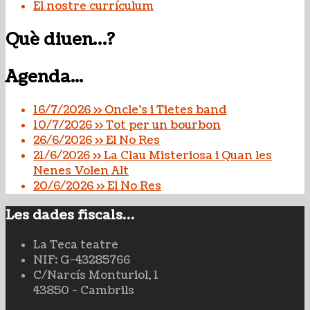
El nostre currículum
Què diuen…?
Agenda...
16/7/2026 >> Oncle's i Tietes band
10/7/2026 >> Tot per un bourbon
26/6/2026 >> El No Res
21/6/2026 >> La Clau Misteriosa i Quan les
Nenes Volen Alt
20/6/2026 >> El No Res
Les dades fiscals…
La Teca teatre
NIF: G-43285766
C/Narcís Monturiol, 1
43850 - Cambrils