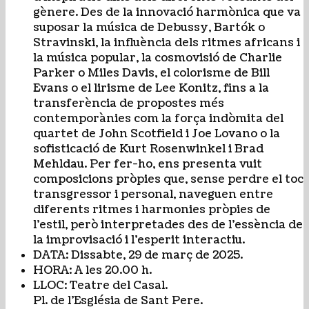
gènere. Des de la innovació harmònica que va
suposar la música de Debussy, Bartók o
Stravinski, la influència dels ritmes africans i
la música popular, la cosmovisió de Charlie
Parker o Miles Davis, el colorisme de Bill
Evans o el lirisme de Lee Konitz, fins a la
transferència de propostes més
contemporànies com la força indòmita del
quartet de John Scotfield i Joe Lovano o la
sofisticació de Kurt Rosenwinkel i Brad
Mehldau. Per fer-ho, ens presenta vuit
composicions pròpies que, sense perdre el toc
transgressor i personal, naveguen entre
diferents ritmes i harmonies pròpies de
l’estil, però interpretades des de l’essència de
la improvisació i l’esperit interactiu.
DATA: Dissabte, 29 de març de 2025.
HORA: A les 20.00 h.
LLOC: Teatre del Casal.
Pl. de l’Església de Sant Pere.