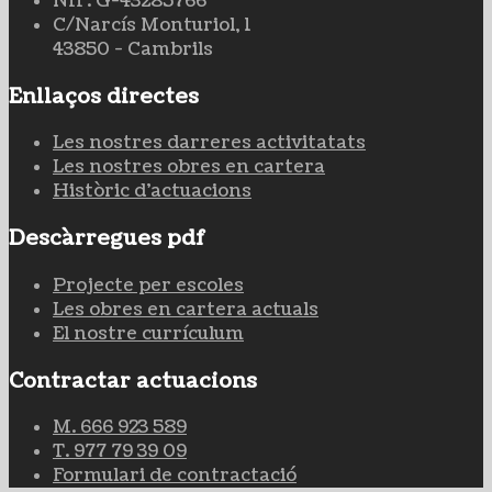
NIF: G-43285766
C/Narcís Monturiol, 1
43850 - Cambrils
Enllaços directes
Les nostres darreres activitatats
Les nostres obres en cartera
Històric d'actuacions
Descàrregues pdf
Projecte per escoles
Les obres en cartera actuals
El nostre currículum
Contractar actuacions
M. 666 923 589
T. 977 79 39 09
Formulari de contractació